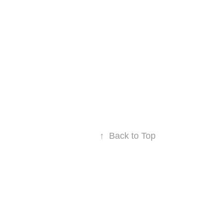
↑
Back to Top